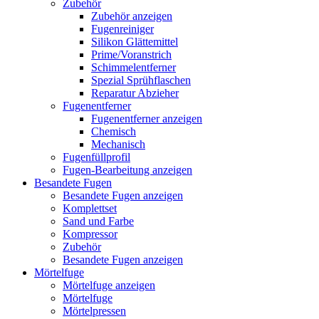
Zubehör
Zubehör anzeigen
Fugenreiniger
Silikon Glättemittel
Prime/Voranstrich
Schimmelentferner
Spezial Sprühflaschen
Reparatur Abzieher
Fugenentferner
Fugenentferner anzeigen
Chemisch
Mechanisch
Fugenfüllprofil
Fugen-Bearbeitung anzeigen
Besandete Fugen
Besandete Fugen anzeigen
Komplettset
Sand und Farbe
Kompressor
Zubehör
Besandete Fugen anzeigen
Mörtelfuge
Mörtelfuge anzeigen
Mörtelfuge
Mörtelpressen