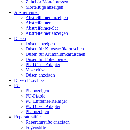
Zubehör Mörtelpressen
Mörtelfuge anzeigen
Abstreifeimer
Abstreifeimer anzeigen
Abstreifeimer
Abstreifeimer-Set
Abstreifeimer anzeigen
Düsen
Düsen anzeigen
Düsen für Kunststoffkartuschen
Düsen für Aluminiumkartuschen
Düsen für Folienbeutel
PU Düsen Adapter
Mischdüsen
Düsen anzeigen
Düsen Fix&Liss
PU
PU anzeigen
PU-Pistole
PU-Entferner/Reiniger
PU Düsen Adapter
PU anzeigen
Reparaturstifte
Reparaturstifte anzeigen
Fugenstifte