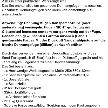
Alles in einer praktischen Werkzeugtasche.
Das Set enthält alles um gesandete Dehnungsfugen herzustellen.
Gesandete Dehnungsfugen sind kaum von Zementfugen zu
unterscheiden.
Anwendung: Dehnungsfugen transparent-trübe (oder
andersfarbig) versiegeln. Fugen NICHT großzügig mit
Glättemittel benetzen sondern nur ganz wenig auf der Fuge.
Danach den gewünschten Farbton mischen (Sand +
gewünschte Farbe). Mit der Druckluft Sandstrahlpistole auf die
frische Dehnungsfuge (Silikon) spritzen/sprühen.
Durch das verwenden von einer Druckluftsandpistole wird das
Sand-Farbgemisch (5-8bar) fest in den Dichtstoff gesprüht und hält
Jahrelang im Gegensatz zu einer Handbesandung!
Das Set besteht aus:
- 1x Hochwertige Werkzeugtasche Maße 250x360x180mm
- 1x Sandstrahlpistole mit Stahldüse, Vorratsbehälter 0,6L
- 1x Besen/Bürste
- 1x Schutzbrille
- 3Stck Holzspachtel groß
- 3Stck Holzlöffel groß
- 1x Abzieher (einer für alles)
- 2x 1 kg Quarzsand
- 3x 0,5kg Farbe auswählbar (Farbton nach dem Kauf angeben)