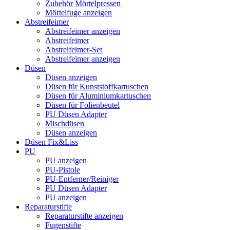
Zubehör Mörtelpressen
Mörtelfuge anzeigen
Abstreifeimer
Abstreifeimer anzeigen
Abstreifeimer
Abstreifeimer-Set
Abstreifeimer anzeigen
Düsen
Düsen anzeigen
Düsen für Kunststoffkartuschen
Düsen für Aluminiumkartuschen
Düsen für Folienbeutel
PU Düsen Adapter
Mischdüsen
Düsen anzeigen
Düsen Fix&Liss
PU
PU anzeigen
PU-Pistole
PU-Entferner/Reiniger
PU Düsen Adapter
PU anzeigen
Reparaturstifte
Reparaturstifte anzeigen
Fugenstifte