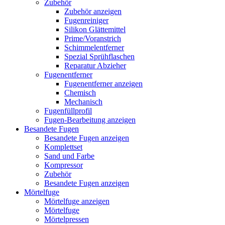
Zubehör
Zubehör anzeigen
Fugenreiniger
Silikon Glättemittel
Prime/Voranstrich
Schimmelentferner
Spezial Sprühflaschen
Reparatur Abzieher
Fugenentferner
Fugenentferner anzeigen
Chemisch
Mechanisch
Fugenfüllprofil
Fugen-Bearbeitung anzeigen
Besandete Fugen
Besandete Fugen anzeigen
Komplettset
Sand und Farbe
Kompressor
Zubehör
Besandete Fugen anzeigen
Mörtelfuge
Mörtelfuge anzeigen
Mörtelfuge
Mörtelpressen