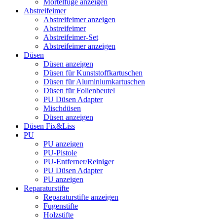
Mörtelfuge anzeigen
Abstreifeimer
Abstreifeimer anzeigen
Abstreifeimer
Abstreifeimer-Set
Abstreifeimer anzeigen
Düsen
Düsen anzeigen
Düsen für Kunststoffkartuschen
Düsen für Aluminiumkartuschen
Düsen für Folienbeutel
PU Düsen Adapter
Mischdüsen
Düsen anzeigen
Düsen Fix&Liss
PU
PU anzeigen
PU-Pistole
PU-Entferner/Reiniger
PU Düsen Adapter
PU anzeigen
Reparaturstifte
Reparaturstifte anzeigen
Fugenstifte
Holzstifte