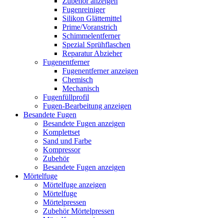
Zubehör anzeigen
Fugenreiniger
Silikon Glättemittel
Prime/Voranstrich
Schimmelentferner
Spezial Sprühflaschen
Reparatur Abzieher
Fugenentferner
Fugenentferner anzeigen
Chemisch
Mechanisch
Fugenfüllprofil
Fugen-Bearbeitung anzeigen
Besandete Fugen
Besandete Fugen anzeigen
Komplettset
Sand und Farbe
Kompressor
Zubehör
Besandete Fugen anzeigen
Mörtelfuge
Mörtelfuge anzeigen
Mörtelfuge
Mörtelpressen
Zubehör Mörtelpressen