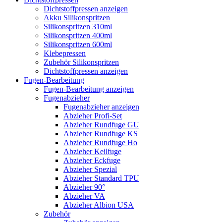
Dichtstoffpressen anzeigen
Akku Silikonspritzen
Silikonspritzen 310ml
Silikonspritzen 400ml
Silikonspritzen 600ml
Klebepressen
Zubehör Silikonspritzen
Dichtstoffpressen anzeigen
Fugen-Bearbeitung
Fugen-Bearbeitung anzeigen
Fugenabzieher
Fugenabzieher anzeigen
Abzieher Profi-Set
Abzieher Rundfuge GU
Abzieher Rundfuge KS
Abzieher Rundfuge Ho
Abzieher Keilfuge
Abzieher Eckfuge
Abzieher Spezial
Abzieher Standard TPU
Abzieher 90°
Abzieher VA
Abzieher Albion USA
Zubehör