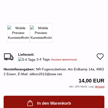
Lieferzeit:
A
3-4 Tage
(Ausland abweichend)
d
Herstellerangaben:
NR-Fugenzubehoer, Am Erdkamp 14a, 4963
M
2 Essen, E-Mail: silikon2013@ewe.net
14,00 EUR
inkl. 19% MwSt. zzgl.
Versand
In den Warenkorb