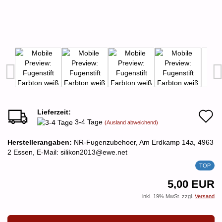
Lieferzeit:
A
3-4 Tage
(Ausland abweichend)
d
Herstellerangaben:
NR-Fugenzubehoer, Am Erdkamp 14a, 4963
M
2 Essen, E-Mail: silikon2013@ewe.net
TOP
5,00 EUR
inkl. 19% MwSt. zzgl.
Versand