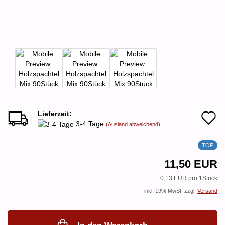
Lieferzeit:
A
3-4 Tage
(Ausland abweichend)
d
TOP
M
11,50 EUR
0,13 EUR pro 1Stück
inkl. 19% MwSt. zzgl.
Versand