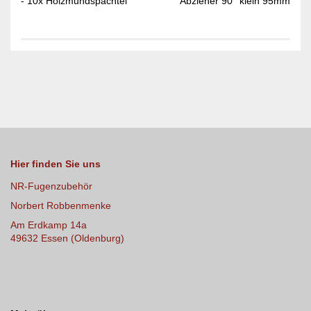
- 10x Holzmundspachtel Abzieher 90° klein 95mm
Hier finden Sie uns
NR-Fugenzubehör
Norbert Robbenmenke
Am Erdkamp 14a
49632 Essen (Oldenburg)