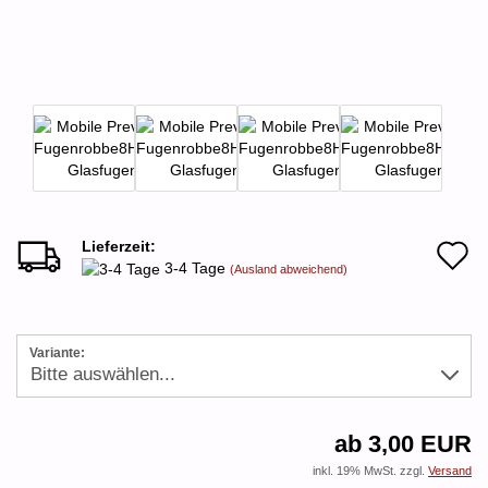
Lieferzeit:
A
3-4 Tage
(Ausland abweichend)
d
M
Variante:
ab 3,00 EUR
inkl. 19% MwSt. zzgl.
Versand