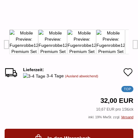
Lieferzeit:
A
3-4 Tage
(Ausland abweichend)
d
TOP
M
32,00 EUR
10,67 EUR pro 1Stück
inkl. 19% MwSt. zzgl.
Versand