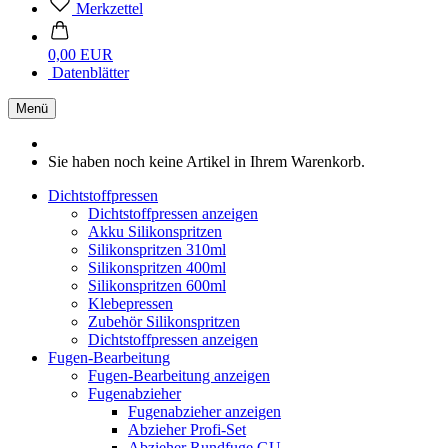
Merkzettel
0,00 EUR
Datenblätter
Menü
Sie haben noch keine Artikel in Ihrem Warenkorb.
Dichtstoffpressen
Dichtstoffpressen anzeigen
Akku Silikonspritzen
Silikonspritzen 310ml
Silikonspritzen 400ml
Silikonspritzen 600ml
Klebepressen
Zubehör Silikonspritzen
Dichtstoffpressen anzeigen
Fugen-Bearbeitung
Fugen-Bearbeitung anzeigen
Fugenabzieher
Fugenabzieher anzeigen
Abzieher Profi-Set
Abzieher Rundfuge GU