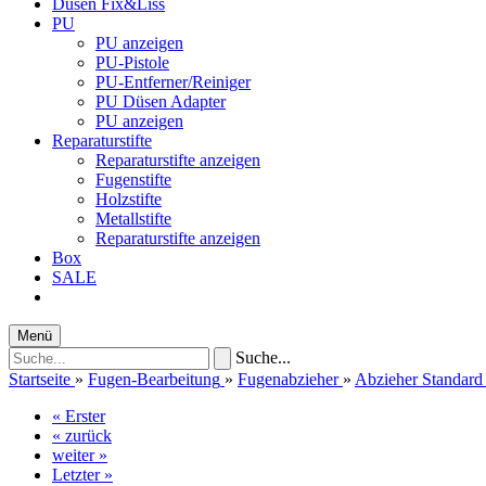
Düsen Fix&Liss
PU
PU anzeigen
PU-Pistole
PU-Entferner/Reiniger
PU Düsen Adapter
PU anzeigen
Reparaturstifte
Reparaturstifte anzeigen
Fugenstifte
Holzstifte
Metallstifte
Reparaturstifte anzeigen
Box
SALE
Menü
Suche...
Startseite
»
Fugen-Bearbeitung
»
Fugenabzieher
»
Abzieher Standar
« Erster
« zurück
weiter »
Letzter »