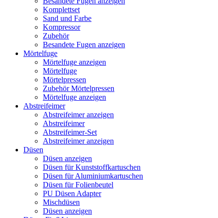
Besandete Fugen anzeigen
Komplettset
Sand und Farbe
Kompressor
Zubehör
Besandete Fugen anzeigen
Mörtelfuge
Mörtelfuge anzeigen
Mörtelfuge
Mörtelpressen
Zubehör Mörtelpressen
Mörtelfuge anzeigen
Abstreifeimer
Abstreifeimer anzeigen
Abstreifeimer
Abstreifeimer-Set
Abstreifeimer anzeigen
Düsen
Düsen anzeigen
Düsen für Kunststoffkartuschen
Düsen für Aluminiumkartuschen
Düsen für Folienbeutel
PU Düsen Adapter
Mischdüsen
Düsen anzeigen