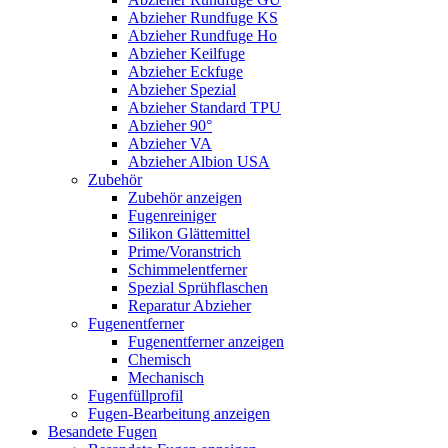
Abzieher Rundfuge KS
Abzieher Rundfuge Ho
Abzieher Keilfuge
Abzieher Eckfuge
Abzieher Spezial
Abzieher Standard TPU
Abzieher 90°
Abzieher VA
Abzieher Albion USA
Zubehör
Zubehör anzeigen
Fugenreiniger
Silikon Glättemittel
Prime/Voranstrich
Schimmelentferner
Spezial Sprühflaschen
Reparatur Abzieher
Fugenentferner
Fugenentferner anzeigen
Chemisch
Mechanisch
Fugenfüllprofil
Fugen-Bearbeitung anzeigen
Besandete Fugen