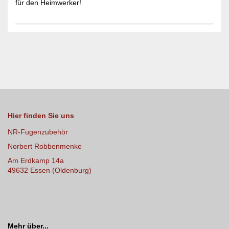
für den Heimwerker!
Hier finden Sie uns
NR-Fugenzubehör
Norbert Robbenmenke
Am Erdkamp 14a
49632 Essen (Oldenburg)
Mehr über...