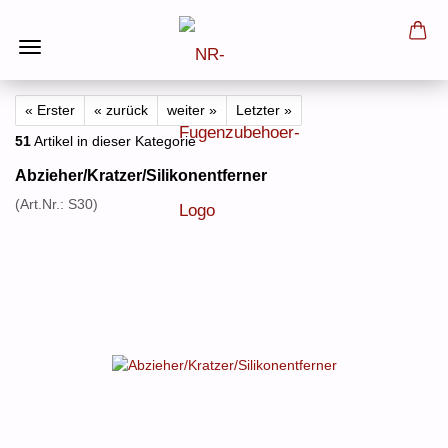
« Erster
« zurück
weiter »
Letzter »
51
Artikel in dieser Kategorie
Abzieher/Kratzer/Silikonentferner
(Art.Nr.:
S30
)